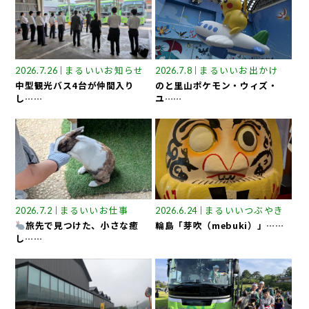
まるいいお知らせ
まるいいお出かけ
2026.7.26
2026.7.8
中型観光バス4台が仲間入り
のと里山ポケモン・ウィズ・
し……
ユ……
まるいいお仕事
まるいいつぶやき
2026.7.2
2026.6.24
旅先で見つけた、小さな癒
輪島「芽吹（mebuki）」……
し……