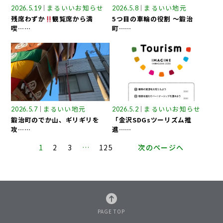
まるいいお知らせ
まるいい地元
2026.5.19
2026.5.8
残席わずか
観覧席から満
5つ目の車輪の役割 ～鍛治
喫……
町……
まるいい地元
まるいいお知らせ
2026.5.7
2026.5.2
鍛治町のでか山、ギリギリを
「金沢SDGsツーリズム推
攻……
進……
1
2
3
…
125
次のページへ
PAGE TOP